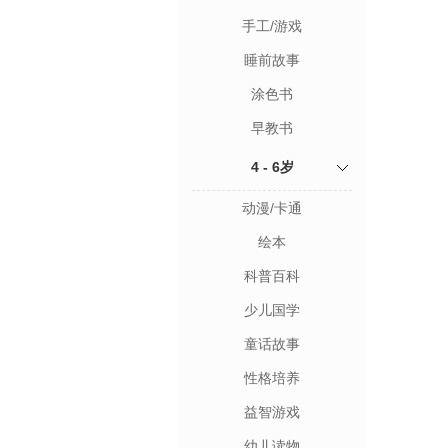
手工/游戏
睡前故事
涂色书
早教书
4 - 6岁
动漫/卡通
绘本
科普百科
少儿国学
童话故事
性格培养
益智游戏
幼儿读物