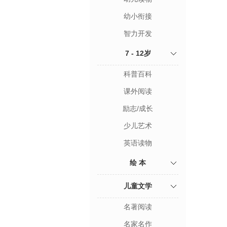
幼小衔接
智力开发
7 - 12岁
科普百科
课外阅读
励志/成长
少儿艺术
英语读物
绘 本
儿童文学
名著阅读
名家名作