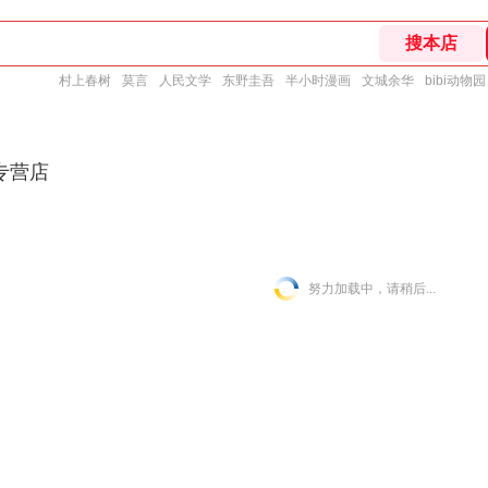
村上春树
莫言
人民文学
东野圭吾
半小时漫画
文城余华
bibi动物园
专营店
努力加载中，请稍后...