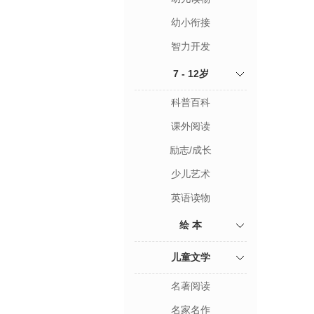
幼小衔接
智力开发
7 - 12岁
科普百科
课外阅读
励志/成长
少儿艺术
英语读物
绘 本
儿童文学
名著阅读
名家名作