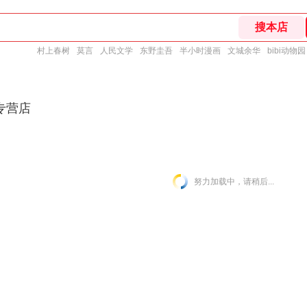
村上春树
莫言
人民文学
东野圭吾
半小时漫画
文城余华
bibi动物园
专营店
努力加载中，请稍后...