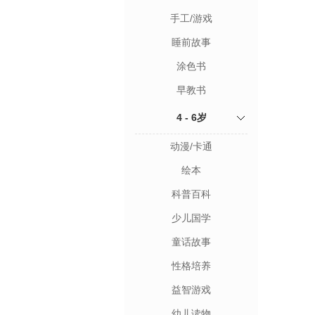
手工/游戏
睡前故事
涂色书
早教书
4 - 6岁
动漫/卡通
绘本
科普百科
少儿国学
童话故事
性格培养
益智游戏
幼儿读物